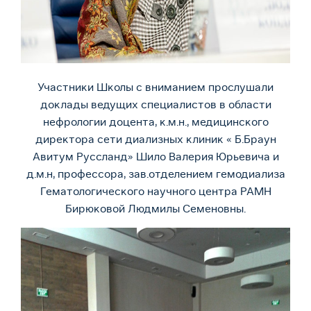
Участники Школы с вниманием прослушали
доклады ведущих специалистов в области
нефрологии доцента, к.м.н., медицинского
директора сети диализных клиник « Б.Браун
Авитум Руссланд» Шило Валерия Юрьевича и
д.м.н, профессора, зав.отделением гемодиализа
Гематологического научного центра РАМН
Бирюковой Людмилы Семеновны.