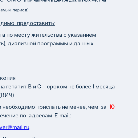
(при наличии в Центре диализных мест на
емый период).
димо предоставить:
а по месту жительства с указанием
сть), диализной программы и данных
 копия
 гепатит В и С – сроком не более 1 месяца
(ВИЧ).
 необходимо прислать не менее, чем за
10
ечение по адресам E-mail:
tver@mail.ru
,