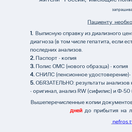
запрашива
Пациенту необхо
1.
Выписную справку из диализного цент
диагноза (в том числе гепатита, если е
последних анализов.
2.
Паспорт - копия
3.
Полис ОМC (нового образца) - копия
4.
СНИЛС (пенсионное удостоверение)-
5.
ОБЯЗАТЕЛЬНО: результаты анализов на
- оригинал, анализ RW (сифилис) и Ф-50 
Вышеперечисленные копии документов
дней
до прибытия на л
nefros.