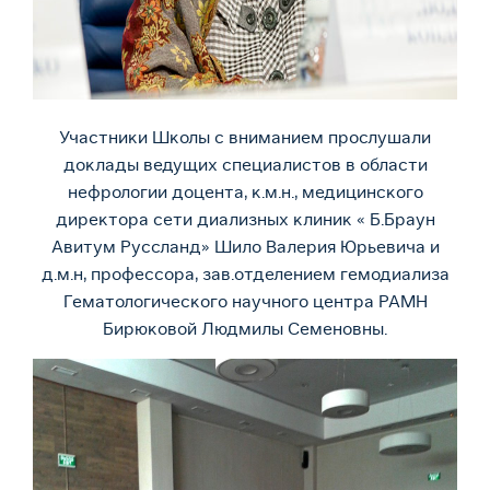
Участники Школы с вниманием прослушали
доклады ведущих специалистов в области
нефрологии доцента, к.м.н., медицинского
директора сети диализных клиник « Б.Браун
Авитум Руссланд» Шило Валерия Юрьевича и
д.м.н, профессора, зав.отделением гемодиализа
Гематологического научного центра РАМН
Бирюковой Людмилы Семеновны.