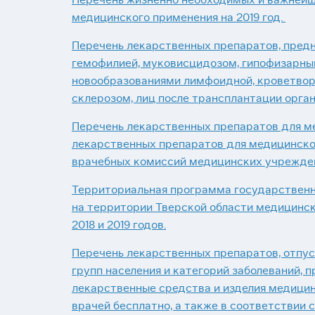
медицинского применения на 2019 год.
Перечень лекарственных препаратов, предн
гемофилией, муковисцидозом, гипофизарны
новообразованиями лимфоидной, кроветвор
склерозом, лиц после трансплантации органов
Перечень лекарственных препаратов для ме
лекарственных препаратов для медицинско
врачебных комиссий медицинских учрежде
Территориальная программа государственн
на территории Тверской области медицинск
2018 и 2019 годов.
Перечень лекарственных препаратов, отпу
групп населения и категорий заболеваний, 
лекарственные средства и изделия медицин
врачей бесплатно, а также в соответствии 