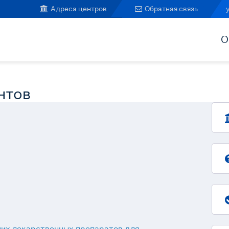
Адреса центров
Обратная связь
О
нтов
их лекарственных препаратов для